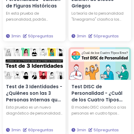
de Figuras Históricas
Griegos
En esta prueba de
La teoría de la personalidad
personalidad, podrás
"Eneagrama" clasifica los
descubrir qué personalidad
caracteres en nueve tipos
tienes y a qué persona
diferentes. Al someterte a este
3min
50preguntas
3min
50preguntas
famosa entre las 16 figuras
diagnóstico, descubrirás tu
históricas te asemejas. ¿Tal
tipo de eneagrama y qué dios
vez compartes una
griego comparte el mismo
personalidad similar a la de
tipo de personalidad. A través
Edison o Einstein? ¿Por qué no
de este diagnóstico,
te enfrentas de nuevo a tu
obtendrás sabiduría para
propia personalidad a través
iluminar aún más tu vida.
de esta evaluación?
Test de 3 Identidades -
Test DISC de
¿Quiénes son las 3
Personalidad - ¿Cuál
Personas Internas que
de los Cuatro Tipos
Forman tu
Eres?
Esta prueba es un nuevo
El modelo DISC clasifica a las
Personalidad?
diagnóstico de personalidad
personas en cuatro tipos
que representa tu carácter a
fundamentales: Dominancia
través de tres personalidades.
(D), Influencia (I), Estabilidad
3min
60preguntas
3min
50preguntas
¿Quiénes son los tres de los 15
(S) y Cumplimiento (C). Al