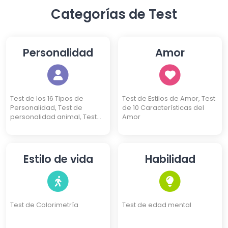
Categorías de Test
Personalidad
Amor
Test de los 16 Tipos de
Test de Estilos de Amor, Test
Personalidad, Test de
de 10 Características del
personalidad animal, Test
Amor
de 10 Características, Test
de Personalidad de 4 Kanjis,
Test DISC de Personalidad,
Test de 3 Identidades, Test
Estilo de vida
Habilidad
de Eneagrama
Test de Colorimetría
Test de edad mental