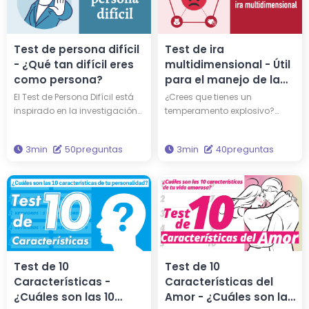
¿qué animal soy?
Test de persona difícil
Test de ira
- ¿Qué tan difícil eres
multidimensional - Útil
como persona?
para el manejo de la
ira
El Test de Persona Difícil está
¿Crees que tienes un
inspirado en la investigación
temperamento explosivo?
de la Dra. Chelsea Sleep, una
Realiza el Test de ira
psicóloga reconocida. Este
multidimensional para
3min
50preguntas
3min
40preguntas
test evalúa si eres
descubrir cuán propenso eres
considerado una persona
a la ira. Este test te
difícil según seis dimensiones
proporcionará una
diferentes. ¿Qué tan
comprensión detallada de tus
desafiante crees que podrías
tendencias de ira en cinco
ser? ¡Haz el test para
dimensiones: frecuencia,
descubrirlo!
duración, intensidad,
expresión y procesamiento.
Test de 10
Test de 10
Características -
Características del
¿Cuáles son las 10
Amor - ¿Cuáles son las