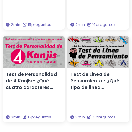
características de tu
10 características de
personalidad?
tu vida amorosa?
2min
15preguntas
2min
16preguntas
Test de Personalidad
Test de Línea de
de 4 Kanjis - ¿Qué
Pensamiento - ¿Qué
cuatro caracteres
tipo de línea
Kanji describen tu
representa tu patrón
personalidad?
de pensamiento?
2min
15preguntas
2min
15preguntas