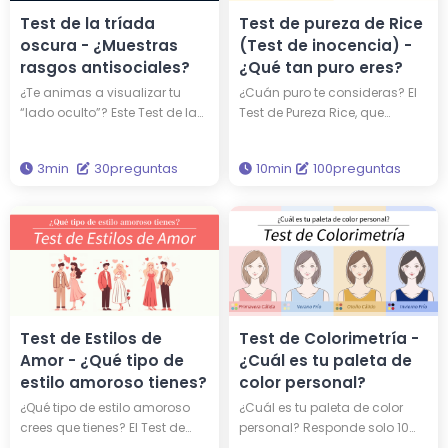
Test de pureza de Rice
Test de la tríada
(Test de inocencia) -
oscura - ¿Muestras
¿Qué tan puro eres?
rasgos antisociales?
¿Cuán puro te consideras? El
¿Te animas a visualizar tu
Test de Pureza Rice, que
“lado oculto”? Este Test de la
proviene de una tradición
Tríada Oscura evalúa tres
estudiantil de la Universidad
rasgos psicológicos muy
10min
100preguntas
3min
30preguntas
de Rice en los años 1930,
estudiados: narcisismo (amor
consta de 100 preguntas
propio excesivo),
profundas para evaluar tu
maquiavelismo
nivel de inocencia. Al realizar
(manipulación estratégica) y
este test, descubrirás tu
psicopatía (frialdad
verdadera pureza y te
emocional). Solo necesitas
conectarás con un pedazo de
responder 30 preguntas
la historia universitaria que
sencillas. Descubrir tu “otro yo”
sigue vigente hoy en día.
—incluso el que no sabías que
Test de Estilos de
Test de Colorimetría -
existía— puede ayudarte a
Amor - ¿Qué tipo de
¿Cuál es tu paleta de
entenderte mejor, identificar
estilo amoroso tienes?
color personal?
fortalezas y debilidades en tus
¿Qué tipo de estilo amoroso
¿Cuál es tu paleta de color
relaciones y tu entorno laboral.
crees que tienes? El Test de
personal? Responde solo 10
Ideal para quienes sienten
Estilos de Amor de Hitostat se
preguntas rápidas en unos 2