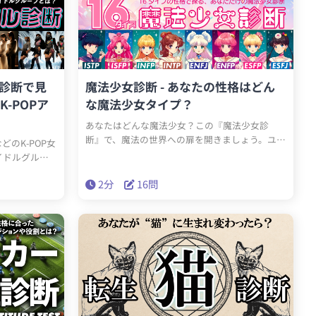
格診断で見
魔法少女診断 - あなたの性格はどん
-POPア
な魔法少女タイプ？
あなたはどんな魔法少女？この『魔法少女診
断』で、魔法の世界への扉を開きましょう。ユン
EなどのK-POP女
グのタイプ論やMBTIを参考に作られたこの診断
イドルグルー
は、16の魔法少女タイプを通じて、あなたの隠
か？もしあな
された性格の秘密を解き明かします。もし魔法の
2分
16問
イドルグループ
力があなたに与えられたら、どんな冒険が待っ
性格理論を基
ているでしょうか？各タイプが持つ独自の魔法
POPアイドル
や能力を発見することで、日常の困難に対する新
なたが輝く舞台
しい見方が見えてくるはずです。夢と魔法の世界
あなたを待っ
からのメッセージを受け取り、あなたの真の力を
呼び覚ます時が来ました。さあ、幻想的なこの
旅にあなたも参加して、自分だけの魔法を探求す
る冒険を始めましょう！