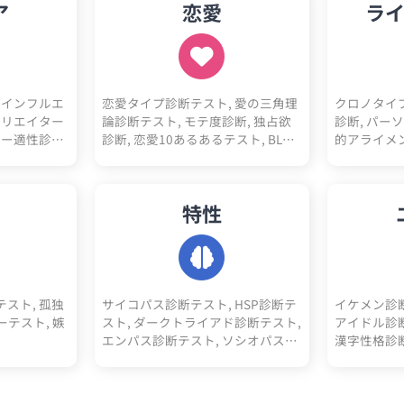
ア
恋愛
ラ
 インフルエ
恋愛タイプ診断テスト, 愛の三角理
クロノタイプ
クリエイター
論診断テスト, モテ度診断, 独占欲
診断, パー
ナー適性診断,
診断, 恋愛10あるあるテスト, BL診
的アライメ
 プログラマ
断, 初デートでの印象診断, 恋愛10
断）, 骨格
断, ITエン
キーワード診断, 恋愛未練度診断,
ード診断, 
職適性診断,
浮気不倫されるかも診断
人生達成度
特性
士適性診断,
断, 教師適
イター適性診
容師適性診断,
研究職適性診
客業適性診断,
スト, 孤独
サイコパス診断テスト, HSP診断テ
イケメン診断,
イナー適性診
ーテスト, 嫉
スト, ダークトライアド診断テスト,
アイドル診断,
理学療法士適
エンパス診断テスト, ソシオパス診
漢字性格診断
, 薬剤師適
断テスト, エゴイスト診断テスト,
カーポジショ
, 公務員適
ナルシスト診断テスト, ダークエン
生"猫"診断
断, コンサ
パス診断テスト, マキャベリズム診
才アインシ