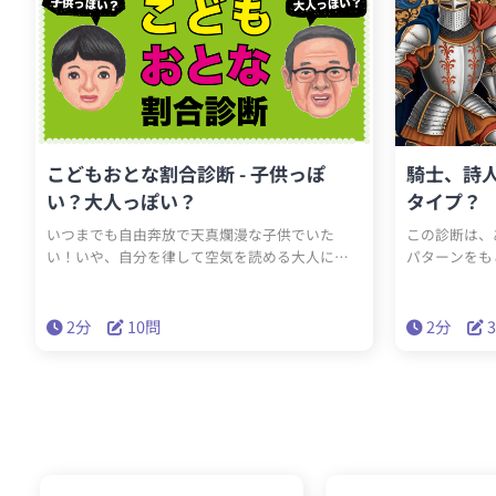
こどもおとな割合診断 - 子供っぽ
騎士、詩人
い？大人っぽい？
タイプ？
いつまでも自由奔放で天真爛漫な子供でいた
この診断は、
い！いや、自分を律して空気を読める大人にな
パターンをも
りたい！そんなあなたは一体どっちなのでしょ
る「騎士」「
うか？あなたの中の大人と子供の割合を診断し
もっとも近い
ます。はたしてどっちの割合が多いのか？さあ診
す。「🛡 
2分
10問
2分
断スタートです！
護者タイプ」
考を持つ、統
現力に富む、
たの“内なる
か？30の質
てみましょう