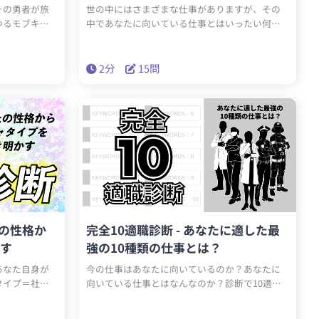
その勇者が旅
世の中にはさまざまな仕事がありますが、その
ゆるモブキャ
中であなたに向いている仕事とはいったい何で
が旅の大きな
しょうか？今仕事で悩んでいたり、転職や適職で
は一体どんなモ
悩んでいたり、自分の適性を探している際の参考
になるかも？！性格診断をもとにあなたに向い
2分
15問
ている仕事を導き出します。ある意味“最強”な適
職診断を今すぐチェック！
たの性格か
完全10適職診断 - あなたに適した最
す
強の10種類の仕事とは？
あなた自身が
今の仕事はあなたに向いているのか？あなたに
タイプ＝社交
向いている仕事とはなんなのか？診断で10適職
の簡単な質問に
を解き明かします！今の仕事で悩んでいる人
リティに隠れて
も、これから仕事を探す人も、少しは参考にな