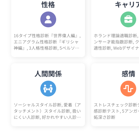
性格
キャリ
16タイプ性格診断『世界偉人編』,
ホランド理論適職診断,
エニアグラム性格診断『ギリシャ
ンサー才能指数診断, 
神編』, 3人格性格診断, 5ペルソナ
適性診断, Webデザイ
診断, ビッグファイブ性格診断,
フリーランス適性診断,
DISC性格診断, 陰キャラ診断テス
ー適性診断, 看護師適性診
ト, 陽キャラ診断テスト, 神経質チ
ジニア適性診断, 営業
人間関係
感情
ェックテスト, ソシオニクス診断, 4
事務職適性診断, 栄養
気質診断テスト（四体液説）, 心理
心理カウンセラー適性診
機能診断テスト, 動物タイプ診断,
性診断, ゲームクリエ
コミュ障診断テスト, 開放性診断テ
断, 医師適性診断, 美
スト, 優しさ診断, 完璧主義診断, 性
マーケター適性診断, 
格10あるあるテスト, 性格4漢字テ
断, 人事適性診断, 接
ソーシャルスタイル診断, 愛着（ア
ストレスチェック診断テ
スト, 性格10キーワード診断, ユニ
経営者適性診断, デザ
タッチメント）スタイル診断, 扱い
感診断テスト, 5アンガ
コーン性格診断
断, 税理士適性診断, 
にくい人診断, 好かれやすい人診断,
妬深さ診断
性診断, 介護士適性診断
アサーションタイプ診断テスト, 人
性診断, 保育士適性診断
間不信度診断, 人嫌い診断, 人見知
性診断, 医療事務適性診
り診断, 人への興味度診断