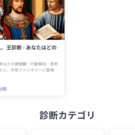
、王診断 - あなたはどの
あなたの価値観・行動傾向・思考
とに、中世ファンタジーに登場す
王」「詩人」の3タイプの中から、
気質を分析する自己診断テストで
騎士：忠誠心と行動力を重視する、守
30問
「👑 王：リーダーシップと戦略思
率者タイプ」「✒️ 詩人：感性と表
内省的クリエイタータイプ」あな
診断カテゴリ
本質”は、どのタイプに近いでしょう
問に答えて、自分の性格傾向を探っ
！