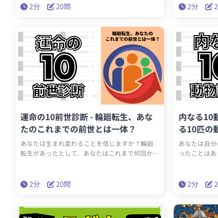
潔な質問に答えて、自己理解を深めましょう。
問に答えるこ
2分
20問
2分
段は気づかな
られるでしょ
つ陰キャ的な
運命の10前世診断 - 輪廻転生、あな
内なる10
たのこれまでの前世とは一体？
る10匹の
あなたは生まれ変わることを信じますか？輪廻
あなたは自分
転生があったとして、あなたはこれまで何回か生
ったことはあ
まれ変わっているはず。もしそうだったらあなた
要素を持って
の前世とは一体何だったのでしょうか？
の動物要素を
2分
20問
2分