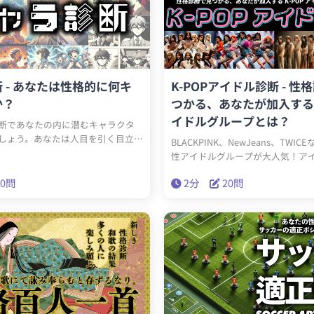
 - あなたは性格的に何キ
K-POPアイドル診断 - 性
か？
つかる、あなたが加入するK
イドルグループとは？
断であなたの内に潜むキャラクタ
しょう。あなたは人目を引く目立ち
BLACKPINK、NewJeans、TWIC
れとも、細部にこだわる神経質な
性アイドルグループが大人気！ア
かして、猫との静かな時間を愛する
プ加入を夢見たことはありません
れとも、冷酷な計算高いサイコパ
20問
2分
20問
たが加入するなら、どのK-POPア
であなたの隠された性質が明らか
がぴったりなのか？この診断では
に、あなたの性格に合った架空のK-
グループを見つけます。さあ、あ
はどこでしょう？興味深い発見が
ています！