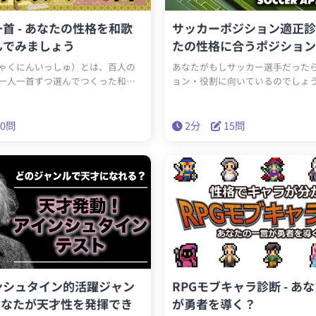
首 - あなたの性格を和歌
サッカーポジション適正診断
んでみましょう
たの性格に合うポジション
ゃくにんいっしゅ）とは、百人の
あなたがもしサッカー選手だった
一人一首ずつ選んでつくった和歌
ョン・役割に向いているのでしょ
ぞれの歌人がそれぞれ和歌を詠んだ
ーにはいくつかのポジションがあ
性格もまた人それぞれ。この性格
の診断ではあなたの性格を分析し
は、あなたの性格を百人一首の和
たポジションや役割を導き出しま
20問
2分
15問
す。四季折々の風情や歴史を感じさ
めるのか？守りの要か？あなたの
は、まるで古の時代にタイムスリ
ジション向きなのでしょうか？
よう。診断結果として、あなたの性
百人一首の和歌が示されるこれま
です。あなたの心の奥深くにある詩
ましょう。
ンシュタイン的活躍ジャン
RPGモブキャラ診断 - あ
 あなたが天才性を発揮でき
が勇者を導く？