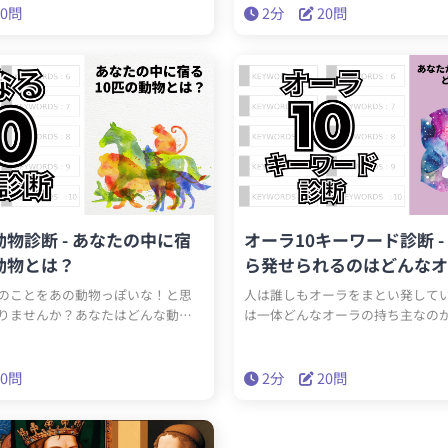
とで、自分自身の隠れた側面や、普
いるユニークな側面が明らかに。
20問
2分
20問
い趣味や嗜好についての洞察を得
な魅力を持つ陽キャ要素があるの
う。この診断を通じて、あなたの持
は診断結果として説明します。こ
個性をよりよく理解しましょう。
富んだ診断を通じて、新しい自分
人との関わり方に対する新たな理
う。興味を持ったら、さっそくチ
てください！
動物診断 - あなたの中に宿
オーラ10キーワード診断 -
動物とは？
ら発せられるのはどんなオ
のことをあの動物っぽいな！と思
人は誰しもオーラをまとい発して
りませんか？あなたはどんな動物
は一体どんなオーラの持ち主なの
いるのか？あなたの中に宿る10匹
す！
明らかにします！
20問
2分
20問