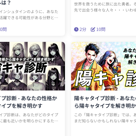
ルは？
世界を救うために旅に出た勇者。
先で出会う様々な人々・・・いわ
インシュタインのように、あなた
ラ！しかしそのモブキャラの一言
活躍できる可能性がある分野と
ヒントになる？RPGの中であなた
も気付いていない？薄々気付いて
ブキャラなのかを診断します。
10問
2分
10問
あなたの中に眠る才能を活かし天
できる可能性がある分野を診断し
は一体どの分野でアインシュタイン
れる可能性を秘めているのでしょ
プ診断 - あなたの性格か
陽キャタイプ診断 - あな
タイプを解き明かす
ら陽キャタイプを解き明か
イプ診断は、あなたがどのタイプ
この「陽キャタイプ診断」では、
に最も近いかを明らかにするため
まだ知らないかもしれない陽キャ
インテリ学者型からお笑い評論家型
的特性を発見できます。いくつか
陰キャの性質を探ります。簡単な質
答えることで、あなたのパーソナ