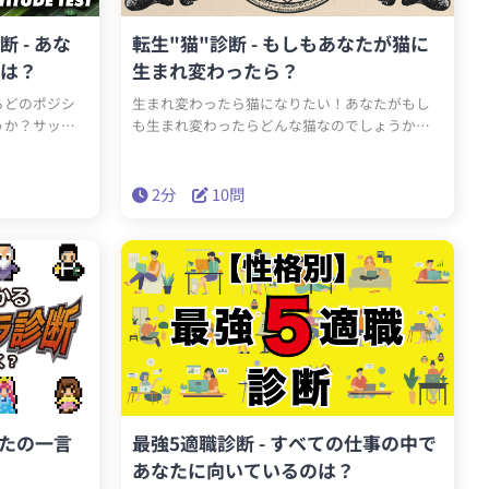
 - あな
転生"猫"診断 - もしもあなたが猫に
は？
生まれ変わったら？
らどのポジシ
生まれ変わったら猫になりたい！あなたがもし
うか？サッカ
も生まれ変わったらどんな猫なのでしょうか？
りますが、こ
あなたの性格をもとに、もしも転生した場合の
、それにあっ
猫＝転生猫を診断します。生まれ変わったら自由
す。ゴールを決
に生きたいニャ〜
2分
10問
性格はどのポ
なたの一言
最強5適職診断 - すべての仕事の中で
あなたに向いているのは？