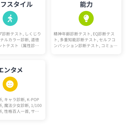
イフスタイル
能力
診断テスト, しくじり
精神年齢診断テスト, EQ診断テス
ソナルカラー診断, 道徳
ト, 多重知能診断テスト, セルフコ
ントテスト（属性診
ンパッション診断テスト, コミュ力
診断, 人生色々10キーワ
診断, 性格褒めたいポイント5
スニーカーヘッズ度診断,
診断
エンタメ
 キャラ診断, K-POP
 魔法少女診断, 1/100
, 性格百人一首, サッ
ン適正診断, 転
, 高校ポジション診断, 天
ュタイン的活躍ジャン