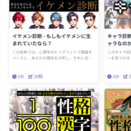
イケメン診断 - もしもイケメンに生
キャラ診断
まれていたなら？
ャラなの
この診断では、心理学のビッグファイブ理論を
このキャラ診
ベースに、あなたの個性を分析し、それに合っ
ーを見つけま
たイケメンキャラクターを診断します。外向性、
たがり屋？そ
誠実性、調和性、開放性、神経質的傾向の5つの
タイプ？もし
性格特性を測定し、各特性が高いか低いかによ
人間嫌い？そ
2分
20問
2分
って異なる10タイプの魅力的なイケメンを導き
ス？診断結果
出します。あなた自身の性格や理想の相手を探る
に。
診断です。