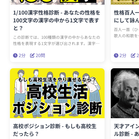
1/100漢字性格診断 - あなたの性格を
性格百人一
100文字の漢字の中から1文字で表す
にして詠
と？
百人一首（ひ
歌人の和歌を
この診断では、100種類の漢字の中からあなたの
集です。それ
性格を表現する1文字が選び出されます。漢字に
ように、人の
はそれぞれ独自の意味があり、それを用いて性格
百人一首診断
2分
20問
2分
を表現します。結果として導き出された漢字1文
歌で表現しま
字で自分の性格を理解し、自己認識を深めてみ
せる問いかけ
ませんか？あなたの性格はどんな漢字で表され
ップしたかの
るのでしょうか？さあ、今すぐチェックしてみ
格を象徴する
てください！
でにない診断
情を探ってみ
高校ポジション診断 - もしも高校生
天才アイ
だったら？
ル診断 -