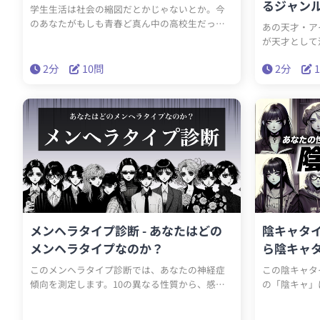
るジャン
学生生活は社会の縮図だとかじゃないとか。今
のあなたがもしも青春ど真ん中の高校生だった
あの天才・ア
ら校内でどんなキャラでポジションなのか？を
が天才として
診断します。陰キャ？陽キャ？それとも...？さあ
は！？自分で
高校生になったあなたを見てみましょう！
2分
10問
2分
いる？そんな
才的な活躍が
ます。あなた
的な存在にな
うか？
メンヘラタイプ診断 - あなたはどの
陰キャタイ
メンヘラタイプなのか？
ら陰キャ
このメンヘラタイプ診断では、あなたの神経症
この陰キャタ
傾向を測定します。10の異なる性質から、感情
の「陰キャ」
のコントロールや対人関係のスタイルに関する
のものです。
質問を通じて、あなたのタイプを特定します。簡
まで、多様な