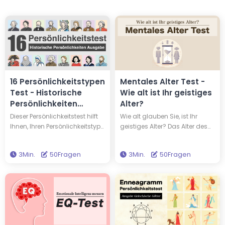
16 Persönlichkeitstypen
Mentales Alter Test -
Test - Historische
Wie alt ist Ihr geistiges
Persönlichkeiten
Alter?
Ausgabe
Dieser Persönlichkeitstest hilft
Wie alt glauben Sie, ist Ihr
Ihnen, Ihren Persönlichkeitstyp
geistiges Alter? Das Alter des
herauszufinden, und verrät
Körpers entspricht nicht immer
Ihnen, mit welchem von 16
dem des Geistes; man kann
3Min.
50Fragen
3Min.
50Fragen
berühmten Menschen Sie den
reifer oder kindlicher sein, als
Persönlichkeitstyp teilen. Sie
es das körperliche Alter
könnten denselben
vermuten lässt. Beantworten
Persönlichkeitstyp haben wie
Sie 50 Fragen, um Ihr geistiges
Edison und Einstein! Machen
Alter zu ermitteln.
Sie diesen Test, um neue
Erkenntnisse über sich selbst