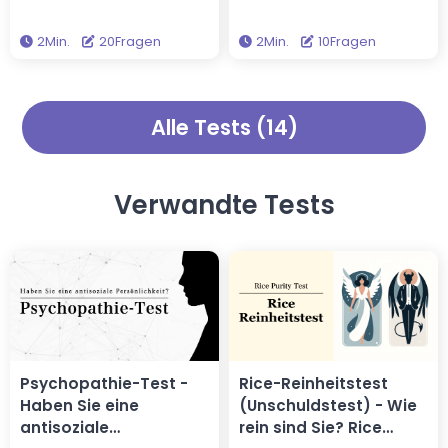
Antisozialität und
einfach 10 schnelle Fragen in
„Psychopathie“ ermittelt. Dieser
etwa 2 Minuten, und Sie
2Min.
20Fragen
2Min.
10Fragen
tiefgründige Psychopathie-
entdecken Ihre saisonale
Test, der auf
Farbpalette. Wenn Sie die
wissenschaftlichen Artikeln
Farben kennen, die Ihnen von
über Psychopathie basiert, ist
Natur aus gut stehen, können
Alle Tests (14)
erschreckend genau. Ist es
Sie Ihre Garderobenauswahl
möglich, dass Sie ein
optimieren.
Psychopath sind?
Verwandte Tests
Psychopathie-Test -
Rice-Reinheitstest
Haben Sie eine
(Unschuldstest) - Wie
antisoziale
rein sind Sie? Rice