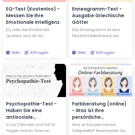
und Ihre Persönlichkeit zu
gewinnen.
EQ-Test (Kostenlos) -
Enneagramm-Test -
Messen Sie Ihre
Ausgabe Griechische
Emotionale Intelligenz
Götter
EQ, oder der Emotionale
Das Enneagramm ist eine
Quotient, wird oft als
Persönlichkeitstheorie, die
'emotionale Intelligenz'
Charaktere in neun Typen
bezeichnet. Er quantifiziert Ihre
einteilt. Wenn Sie diesen Test
3Min.
40Fragen
3Min.
50Fragen
Fähigkeit, eigene Emotionen zu
machen, erfahren Sie Ihren
steuern und mit anderen
Enneagramm-Typ und
mitzufühlen. Personen mit
welcher griechische Gott
einem hohen EQ können
denselben Persönlichkeitstyp
effektiv kommunizieren.
hat wie Sie. Der Test bietet
Erfahren Sie mehr über Ihren EQ,
Ihnen Einsichten, um Ihr Leben
indem Sie diesen kostenlosen
bereichernder zu gestalten.
Test machen.
Psychopathie-Test -
Farbberatung (online)
Haben Sie eine
- Was ist Ihre
antisoziale
persönliche
Persönlichkeit?
Farbpalette?
In nur 2 Minuten und mit 20
Was ist Ihre persönliche
Fragen wird Ihr Grad an
Farbpalette? Beantworten Sie