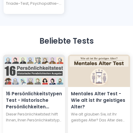
Triade-Test, Psychopathie-
Test
Beliebte Tests
16 Persönlichkeitstypen
Mentales Alter Test -
Test - Historische
Wie alt ist Ihr geistiges
Persönlichkeiten
Alter?
Ausgabe
Dieser Persönlichkeitstest hilft
Wie alt glauben Sie, ist Ihr
Ihnen, Ihren Persönlichkeitstyp
geistiges Alter? Das Alter des
herauszufinden, und verrät
Körpers entspricht nicht immer
Ihnen, mit welchem von 16
dem des Geistes; man kann