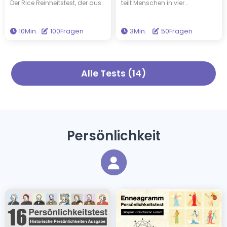
Der Rice Reinheitstest, der aus
teilt Menschen in vier
einer Studententradition der
grundlegende Typen ein:
Rice University in den 1930er
Dominanz (D), Innovation (I),
10Min.
100Fragen
3Min.
50Fragen
Jahren stammt, umfasst 100
Stabilität (S) und
tiefgehende Fragen, um Ihr
Gewissenhaftigkeit (C). Durch
Maß an Unschuld zu messen.
dieses Diagnoseverfahren
Indem Sie diesen Test
können Sie herausfinden, zu
Alle Tests (14)
durchführen, werden Sie Ihre
welchem Typ Sie gehören.
wahre Reinheit entdecken und
eine Verbindung zu einem
Stück Hochschulgeschichte
herstellen, die auch heute
noch Bedeutung hat.
Persönlichkeit