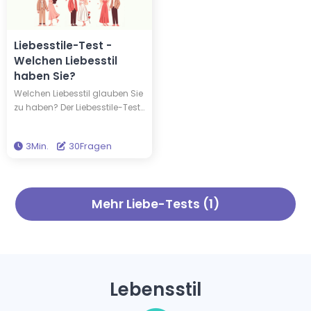
Liebesstile-Test -
Welchen Liebesstil
haben Sie?
Welchen Liebesstil glauben Sie
zu haben? Der Liebesstile-Test
von Hitostat basiert auf der
'Farbrad-Theorie der Liebe', die
3Min.
30Fragen
vom Psychologen John Lee
entwickelt wurde. Durch das
Beantworten von 30 Fragen
finden Sie heraus, zu welchem
Mehr Liebe-Tests (1)
der sechs Liebestypen Sie
gehören.
Lebensstil