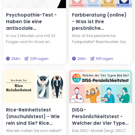
indem Sie diesen kostenlosen
bereichernder zu gestalten.
Test machen.
Psychopathie-Test -
Farbberatung (online)
Haben Sie eine
- Was ist Ihre
antisoziale
persönliche
Persönlichkeit?
Farbpalette?
In nur 2 Minuten und mit 20
Was ist Ihre persönliche
Fragen wird Ihr Grad an
Farbpalette? Beantworten Sie
Antisozialität und
einfach 10 schnelle Fragen in
„Psychopathie“ ermittelt. Dieser
etwa 2 Minuten, und Sie
2Min.
20Fragen
2Min.
10Fragen
tiefgründige Psychopathie-
entdecken Ihre saisonale
Test, der auf
Farbpalette. Wenn Sie die
wissenschaftlichen Artikeln
Farben kennen, die Ihnen von
über Psychopathie basiert, ist
Natur aus gut stehen, können
erschreckend genau. Ist es
Sie Ihre Garderobenauswahl
möglich, dass Sie ein
optimieren.
Psychopath sind?
Rice-Reinheitstest
DISG-
(Unschuldstest) - Wie
Persönlichkeitstest -
rein sind Sie? Rice
Welcher der Vier Typen
Purity Test
Bist Du?
Wie rein halten Sie sich selbst?
Das DISC-Modell (engl. DISC)