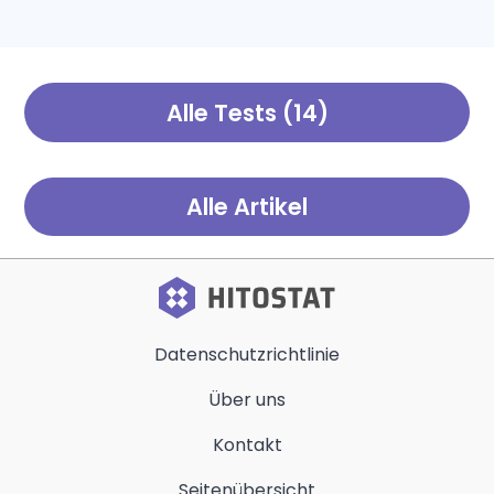
eine Verbindung zu einem
jetzt Ihre dunkle Seite!
Stück Hochschulgeschichte
herstellen, die auch heute
noch Bedeutung hat.
Alle Tests (14)
Alle Artikel
Datenschutzrichtlinie
Über uns
Kontakt
Seitenübersicht