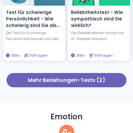
Test für schwierige
Beliebtheitstest - Wie
Persönlichkeit - Wie
sympathisch sind Sie
schwierig sind Sie als
wirklich?
Person?
Der Test für schwierige
Der Beliebtheitstest wurde von
Persönlichkeit basiert auf den
Dr. Stephen Reysens
Forschungen von Dr. Chelsea
„Sympathie-Skala“ inspiriert.
Sleep, einer führenden
Dieser Test bewertet, wie
3Min.
50Fragen
3Min.
50Fragen
Psychologin. Dieser Test
sympathisch Sie auf sechs
bewertet, ob Sie als schwierige
verschiedenen Dimensionen
Person betrachtet werden,
sind. Wie sympathisch sind
basierend auf sechs
Sie? Machen Sie den Test, um
Mehr Beziehungen-Tests (2)
verschiedenen Dimensionen.
es herauszufinden!
Wie herausfordernd glauben
Sie, könnten Sie sein? Machen
Sie den Test, um es
herauszufinden!
Emotion