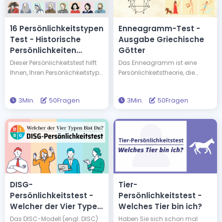
16 Persönlichkeitstypen
Enneagramm-Test -
Test - Historische
Ausgabe Griechische
Persönlichkeiten
Götter
Ausgabe
Dieser Persönlichkeitstest hilft
Das Enneagramm ist eine
Ihnen, Ihren Persönlichkeitstyp
Persönlichkeitstheorie, die
herauszufinden, und verrät
Charaktere in neun Typen
Ihnen, mit welchem von 16
einteilt. Wenn Sie diesen Test
3Min.
50Fragen
3Min.
50Fragen
berühmten Menschen Sie den
machen, erfahren Sie Ihren
Persönlichkeitstyp teilen. Sie
Enneagramm-Typ und
könnten denselben
welcher griechische Gott
Persönlichkeitstyp haben wie
denselben Persönlichkeitstyp
Edison und Einstein! Machen
hat wie Sie. Der Test bietet
Sie diesen Test, um neue
Ihnen Einsichten, um Ihr Leben
Erkenntnisse über sich selbst
bereichernder zu gestalten.
und Ihre Persönlichkeit zu
gewinnen.
DISG-
Tier-
Persönlichkeitstest -
Persönlichkeitstest -
Welcher der Vier Typen
Welches Tier bin ich?
Bist Du?
Das DISC-Modell (engl. DISC)
Haben Sie sich schon mal