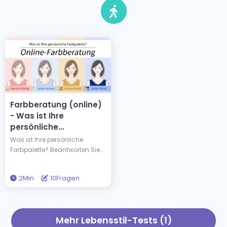
Farbberatung (online)
- Was ist Ihre
persönliche
Farbpalette?
Was ist Ihre persönliche
Farbpalette? Beantworten Sie
einfach 10 schnelle Fragen in
etwa 2 Minuten, und Sie
2Min.
10Fragen
entdecken Ihre saisonale
Farbpalette. Wenn Sie die
Farben kennen, die Ihnen von
Natur aus gut stehen, können
Mehr Lebensstil-Tests (1)
Sie Ihre Garderobenauswahl