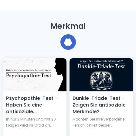
Dauer, Intensität, Ausdruck und
Verarbeitung.
Merkmal
Psychopathie-Test -
Dunkle-Triade-Test -
Haben Sie eine
Zeigen Sie antisoziale
antisoziale
Merkmale?
Persönlichkeit?
In nur 2 Minuten und mit 20
Möchten Sie Ihre verborgene
Fragen wird Ihr Grad an
Persönlichkeit besser
Antisozialität und
verstehen? Mit dem Test der