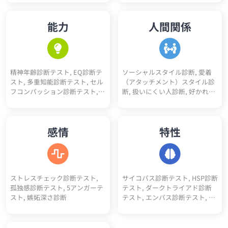
診断, 恋愛10キーワード診断, 恋
色々10キーワード診断, スニー
性診断, 理学療法士適性診断, 介
愛未練度診断, 浮気不倫される
カーヘッズ度診断, 人生達成度
護士適性診断, 薬剤師適性診断,
能力
人間関係
かも診断
診断
保育士適性診断, 公務員適性診
断, 医療事務適性診断, コンサル
タント適性診断, アパレル適性
診断, 司法書士適性診断, 行政書
士適性診断, 経理適性診断, 弁護
精神年齢診断テスト, EQ診断テ
ソーシャルスタイル診断, 愛着
士適性診断
スト, 多重知能診断テスト, セル
（アタッチメント）スタイル診
フコンパッション診断テスト,
断, 扱いにくい人診断, 好かれや
コミュ力診断, 性格褒めたいポ
すい人診断, アサーションタイ
イント5
プ診断テスト, 人間不信度診断,
人嫌い診断, 人見知り診断, 人へ
感情
特性
の興味度診断
ストレスチェック診断テスト,
サイコパス診断テスト, HSP診断
孤独感診断テスト, 5アンガーテ
テスト, ダークトライアド診断
スト, 嫉妬深さ診断
テスト, エンパス診断テスト, ソ
シオパス診断テスト, エゴイス
ト診断テスト, ナルシスト診断
テスト, ダークエンパス診断テ