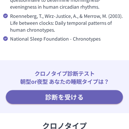
eveningness in human circadian rhythms.
Roenneberg, T., Wirz-Justice, A., & Merrow, M. (2003).
Life between clocks: Daily temporal patterns of
human chronotypes.
National Sleep Foundation - Chronotypes
クロノタイプ診断テスト
朝型or夜型 あなたの睡眠タイプは？
診断を受ける
クロノタイプ