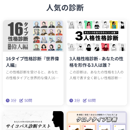
人気の診断
16タイプ性格診断『世界偉
3人格性格診断 - あなたの性
人編』
格を形作る3人は誰？
この性格診断を受けると、あなた
この診断は、あなたの性格を3人の
の性格タイプと世界的な偉人16人
人格で表す全く新しい性格診断テ
のうち誰と同じ性格タイプか知る
ストです。全15タイプのユニーク
ことができます。もしかしたらエ
な人格のうち、あなたの性格を構
ジソンやアインシュタインと同じ
成する3人は誰でしょうか？科学的
3分
50問
3分
60問
性格タイプかもしれません。テス
に最も正確な性格分析理論「ビッ
トを通して、あなたの性格の新た
グファイブ」をベースにしたこの
な一面を発見しましょう。
診断で、本当の性格を深く理解し
ましょう。