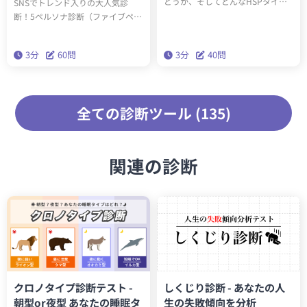
どうか、そしてどんなHSPタイプ
SNSでトレンド入りの大人気診
（全6種類）かわかります。診断結
断！5ペルソナ診断（ファイブペル
果に応じたアドバイスを読み込ん
ソナ診断）を受けると、60問3分で
で実践することで、今後の人生が
あなたの内なる5つのペルソナがわ
3分
60問
3分
40問
生きやすくなります。
かります。精密性格分類理論「ビ
ッグファイブ」を基にした本格的
な性格診断です。
全ての診断ツール (135)
関連の診断
クロノタイプ診断テスト -
しくじり診断 - あなたの人
朝型or夜型 あなたの睡眠タ
生の失敗傾向を分析