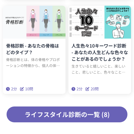
ネートに活かしましょう。
に作られました。はたしてあなた
は9つの道徳的タイプのうちどのタ
イプでしょうか？
骨格診断 - あなたの骨格は
人生色々10キーワード診断
どのタイプ？
- あなたの人生どんな色々な
ことがあるのでしょうか？
骨格診断とは、体の骨格やプロポ
ーションの特徴から、個人の体型
生きていると嬉しいこと、楽しい
をいくつかのタイプに分類する診
こと、悲しいこと、色々なことが
断です。骨格タイプを知って、自
起こります。あなたの人生は一体
分に合う魅力的なファッションの
どんなことが起こるのでしょう
2分
10問
2分
20問
スタイリングに役立てましょう。
か？そんな人生で起こることを10
個のキーワードにします。
ライフスタイル診断の一覧 (8)