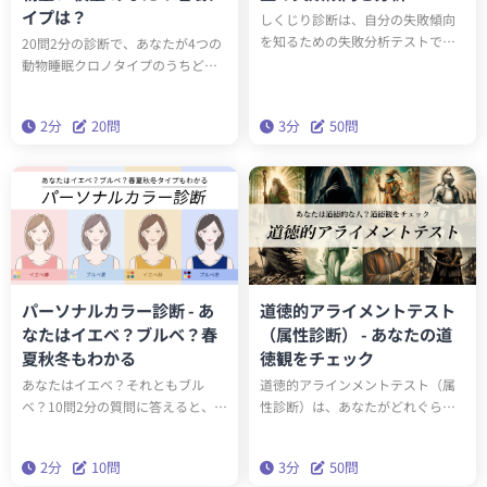
イプは？
しくじり診断は、自分の失敗傾向
を知るための失敗分析テストで
20問2分の診断で、あなたが4つの
す。50の質問に答えるだけで、あ
動物睡眠クロノタイプのうちどの
なたの「しくじり」の傾向と対策
タイプかわかります。クロノタイ
を知ることができます。もう失敗
プを知ることで、遺伝子的に身体
2分
20問
3分
50問
したくない、と思う人は、しくじ
に合った生活スタイルを送ること
り診断で自分の失敗について理解
ができるようになります。
を深め、将来の失敗を回避しまし
ょう。
パーソナルカラー診断 - あ
道徳的アライメントテスト
なたはイエベ？ブルベ？春
（属性診断） - あなたの道
夏秋冬もわかる
徳観をチェック
あなたはイエベ？それともブル
道徳的アラインメントテスト（属
ベ？10問2分の質問に答えると、あ
性診断）は、あなたがどれぐらい
なたのパーソナルカラータイプが
道徳的な人かチェックする診断で
わかります。生まれ持った自分に
す。ゲーム「ダンジョンズ&ドラゴ
2分
10問
3分
50問
似合うカラーを知って、コーディ
ンズ」に登場する9つの属性を参考