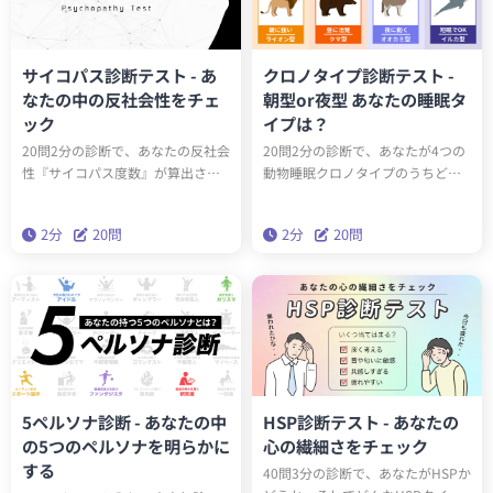
サイコパス診断テスト - あ
クロノタイプ診断テスト -
なたの中の反社会性をチェ
朝型or夜型 あなたの睡眠タ
ック
イプは？
20問2分の診断で、あなたの反社会
20問2分の診断で、あなたが4つの
性『サイコパス度数』が算出され
動物睡眠クロノタイプのうちどの
ます。サイコパスに関する学術論
タイプかわかります。クロノタイ
文をベースにしたゾッとするほど
プを知ることで、遺伝子的に身体
2分
20問
2分
20問
当たる診断です。クイズとは一味
に合った生活スタイルを送ること
違う本格的なサイコパステスト。
ができるようになります。
はたしてあなたはサイコパスなの
でしょうか？
5ペルソナ診断 - あなたの中
HSP診断テスト - あなたの
の5つのペルソナを明らかに
心の繊細さをチェック
する
40問3分の診断で、あなたがHSPか