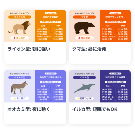
ライオン型: 朝に強い
クマ型: 昼に活発
オオカミ型: 夜に動く
イルカ型: 短眠でもOK