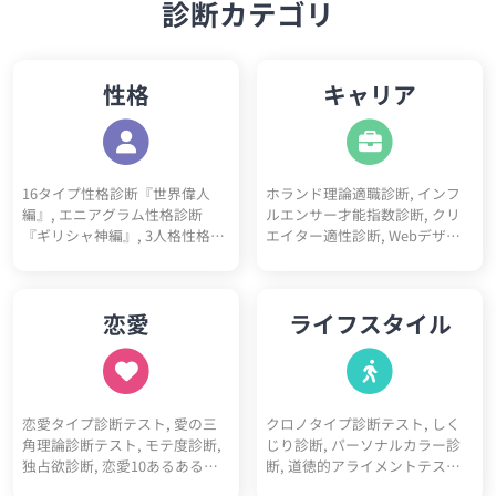
診断カテゴリ
性格
キャリア
16タイプ性格診断『世界偉人
ホランド理論適職診断, インフ
編』, エニアグラム性格診断
ルエンサー才能指数診断, クリ
『ギリシャ神編』, 3人格性格診
エイター適性診断, Webデザイ
断, 5ペルソナ診断, ビッグファ
ナー適性診断, フリーランス適
イブ性格診断, DISC性格診断, 陰
性診断, プログラマー適性診断,
キャラ診断テスト, 陽キャラ診
看護師適性診断, ITエンジニア適
恋愛
ライフスタイル
断テスト, 神経質チェックテス
性診断, 営業職適性診断, 事務職
ト, ソシオニクス診断, 4気質診
適性診断, 栄養士適性診断, 心理
断テスト（四体液説）, 心理機
カウンセラー適性診断, 教師適
能診断テスト, 動物タイプ診断,
性診断, ゲームクリエイター適
コミュ障診断テスト, 開放性診
性診断, 医師適性診断, 美容師適
恋愛タイプ診断テスト, 愛の三
クロノタイプ診断テスト, しく
断テスト, 優しさ診断, 完璧主義
性診断, マーケター適性診断, 研
角理論診断テスト, モテ度診断,
じり診断, パーソナルカラー診
診断, 性格10あるあるテスト, 性
究職適性診断, 人事適性診断, 接
独占欲診断, 恋愛10あるあるテ
断, 道徳的アライメントテスト
格4漢字テスト, 性格10キーワー
客業適性診断, 経営者適性診断,
スト, BL診断, 初デートでの印象
（属性診断）, 骨格診断, 人生
ド診断, ユニコーン性格診断
デザイナー適性診断, 税理士適