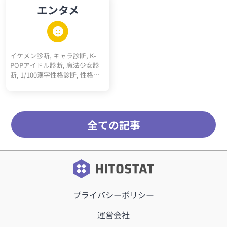
エンタメ
スト, マキャベリズム診断テス
ト, メンヘラ診断, ツンデレ診断,
ヤンデレ診断, 右脳左脳診断, 天
然度診断, 依存体質診断, 承認欲
求診断, クーデレ診断, 思考線診
イケメン診断, キャラ診断, K-
断, 深層心理10キーワード診断,
POPアイドル診断, 魔法少女診
多重人格10人診断
断, 1/100漢字性格診断, 性格百
人一首, サッカーポジション適
正診断, 転生"猫"診断, 高校ポジ
ション診断, 天才アインシュタ
イン的活躍ジャンル診断, RPGモ
全ての記事
ブキャラ診断, 最強5適職診断,
メンヘラタイプ診断, 陰キャタ
イプ診断, 陽キャタイプ診断, 完
全10適職診断, 運命の10前世診
断, 内なる10動物診断, オーラ10
キーワード診断, 昭和っぽさ診
断, こどもおとな割合診断, 騎
士、詩人、王診断
プライバシーポリシー
運営会社