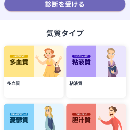
診断を受ける
気質タイプ
多血質
粘液質