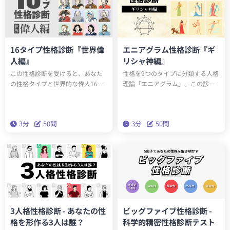
16タイプ性格診断『世界偉
エニアグラム性格診断『ギ
人編』
リシャ神編』
この性格診断を受けると、あなた
性格を9つのタイプに分類する人格
の性格タイプと世界的な偉人16人
理論「エニアグラム」。この診断
のうち誰と同じ性格タイプか知る
を受けると、あなたのエニアグラ
ことができます。もしかしたらエ
ムタイプと、どのギリシャ神と同
ジソンやアインシュタインと同じ
じ性格タイプかがわかります。診
3分
50問
3分
50問
性格タイプかもしれません。テス
断を通して人生をより輝かせるた
トを通して、あなたの性格の新た
めの知恵を手に入れましょう。
な一面を発見しましょう。
3人格性格診断 - あなたの性
ビッグファイブ性格診断 -
格を形作る3人は誰？
科学的精密性格診断テスト