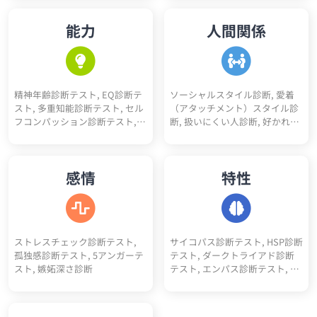
診断, 恋愛10キーワード診断, 恋
色々10キーワード診断, スニー
性診断, 理学療法士適性診断, 介
愛未練度診断, 浮気不倫される
カーヘッズ度診断, 人生達成度
護士適性診断, 薬剤師適性診断,
能力
人間関係
かも診断
診断
保育士適性診断, 公務員適性診
断, 医療事務適性診断, コンサル
タント適性診断, アパレル適性
診断, 司法書士適性診断, 行政書
士適性診断, 経理適性診断, 弁護
精神年齢診断テスト, EQ診断テ
ソーシャルスタイル診断, 愛着
士適性診断
スト, 多重知能診断テスト, セル
（アタッチメント）スタイル診
フコンパッション診断テスト,
断, 扱いにくい人診断, 好かれや
コミュ力診断, 性格褒めたいポ
すい人診断, アサーションタイ
イント5
プ診断テスト, 人間不信度診断,
人嫌い診断, 人見知り診断, 人へ
感情
特性
の興味度診断
ストレスチェック診断テスト,
サイコパス診断テスト, HSP診断
孤独感診断テスト, 5アンガーテ
テスト, ダークトライアド診断
スト, 嫉妬深さ診断
テスト, エンパス診断テスト, ソ
シオパス診断テスト, エゴイス
ト診断テスト, ナルシスト診断
テスト, ダークエンパス診断テ