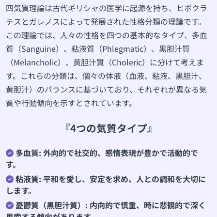
四気質理論は古代ギリシャの医学に起源を持ち、ヒポクラ
テスとガレノスによって発展された性格分類の理論です。
この理論では、人々の性格を四つの基本的なタイプ、多血
質（Sanguine）、粘液質（Phlegmatic）、黒胆汁質
（Melancholic）、黄胆汁質（Choleric）に分けて考えま
す。これらの分類は、個々の体液（血液、粘液、黒胆汁、
黄胆汁）のバランスに基づいており、それぞれが異なる気
質や行動傾向を示すとされています。
『4つの気質タイプ』
多血質: 外向的で社交的、感情表現が豊かで活動的で
す。
粘液質: 平和を愛し、安定を求め、人との調和を大切に
します。
憂鬱質（黒胆汁質）: 内向的で慎重、時に悲観的で深く
思索する傾向があります。