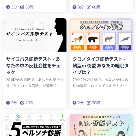
ジソンやアインシュタインと同じ
成する3人は誰でしょうか？科学的
3分
50問
3分
60問
性格タイプかもしれません。テス
に最も正確な性格分析理論「ビッ
トを通して、あなたの性格の新た
グファイブ」をベースにしたこの
な一面を発見しましょう。
診断で、本当の性格を深く理解し
ましょう。
サイコパス診断テスト - あ
クロノタイプ診断テスト -
なたの中の反社会性をチェ
朝型or夜型 あなたの睡眠タ
ック
イプは？
20問2分の診断で、あなたの反社会
20問2分の診断で、あなたが4つの
性『サイコパス度数』が算出され
動物睡眠クロノタイプのうちどの
ます。サイコパスに関する学術論
タイプかわかります。クロノタイ
文をベースにしたゾッとするほど
プを知ることで、遺伝子的に身体
2分
20問
2分
20問
当たる診断です。クイズとは一味
に合った生活スタイルを送ること
違う本格的なサイコパステスト。
ができるようになります。
はたしてあなたはサイコパスなの
でしょうか？