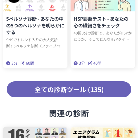
5ペルソナ診断 - あなたの中
HSP診断テスト - あなたの
の5つのペルソナを明らかに
心の繊細さをチェック
する
40問3分の診断で、あなたがHSPか
どうか、そしてどんなHSPタイプ
SNSでトレンド入りの大人気診
（全6種類）かわかります。診断結
断！5ペルソナ診断（ファイブペル
果に応じたアドバイスを読み込ん
ソナ診断）を受けると、60問3分で
で実践することで、今後の人生が
あなたの内なる5つのペルソナがわ
3分
60問
3分
40問
生きやすくなります。
かります。精密性格分類理論「ビ
ッグファイブ」を基にした本格的
な性格診断です。
全ての診断ツール (135)
関連の診断