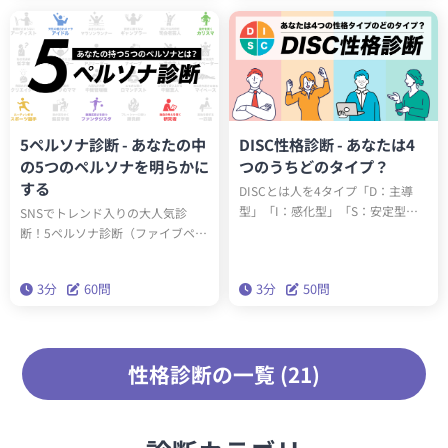
と、あなたの性格を表すソシオタ
あなたの性格に対する理解を深め
イプを知ることができます。果た
ましょう。
して、あなたはどのタイプでしょ
うか？
5ペルソナ診断 - あなたの中
DISC性格診断 - あなたは4
の5つのペルソナを明らかに
つのうちどのタイプ？
する
DISCとは人を4タイプ「D：主導
型」「I：感化型」「S：安定型」
SNSでトレンド入りの大人気診
「C：慎重型」の4タイプに分ける
断！5ペルソナ診断（ファイブペル
理論です。この診断を受けるとあ
ソナ診断）を受けると、60問3分で
なたがどのタイプかわかります。
あなたの内なる5つのペルソナがわ
3分
60問
3分
50問
かります。精密性格分類理論「ビ
ッグファイブ」を基にした本格的
な性格診断です。
性格診断の一覧 (21)