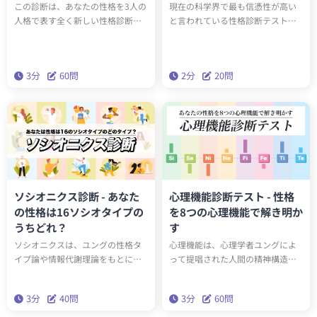
この診断は、あなたの性格を3人の
現在の科学界で最も信憑性が高い
人格で表す全く新しい性格診断テ
と言われている性格診断テスト
ストです。全15タイプのユニーク
「ビッグファイブ（Big Five）」。
な人格のうち、あなたの性格を構
この診断は20の質問（2分）に答え
成する3人は誰でしょうか？科学的
るだけで診断結果がわかる簡易版
3分
60問
2分
20問
に最も正確な性格分析理論「ビッ
ビッグファイブです。
グファイブ」をベースにしたこの
診断で、本当の性格を深く理解し
ましょう。
ソシオニクス診断 - あなた
心理機能診断テスト - 性格
の性格は16ソシオタイプの
を8つの心理機能で解き明か
うちどれ？
す
ソシオニクスは、ユングの性格タ
心理機能は、心理学者ユングによ
イプ論や情報代謝理論をもとに開
って提唱された人間の精神構造を
発された人格分類理論です。ソシ
説明する仕組みです。8つの心理機
オニクスでは人々をソシオタイプ
能の程度の大きさによって、どの
3分
40問
3分
60問
と呼ばれる16の異なるタイプに分
ような性格であるかを知ることが
類します。40問の診断を受ける
できます。50問の質問に答えて、