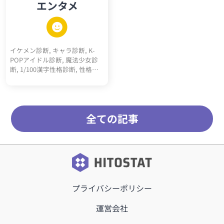
エンタメ
スト, マキャベリズム診断テス
ト, メンヘラ診断, ツンデレ診断,
ヤンデレ診断, 右脳左脳診断, 天
然度診断, 依存体質診断, 承認欲
求診断, クーデレ診断, 思考線診
イケメン診断, キャラ診断, K-
断, 深層心理10キーワード診断,
POPアイドル診断, 魔法少女診
多重人格10人診断
断, 1/100漢字性格診断, 性格百
人一首, サッカーポジション適
正診断, 転生"猫"診断, 高校ポジ
ション診断, 天才アインシュタ
イン的活躍ジャンル診断, RPGモ
全ての記事
ブキャラ診断, 最強5適職診断,
メンヘラタイプ診断, 陰キャタ
イプ診断, 陽キャタイプ診断, 完
全10適職診断, 運命の10前世診
断, 内なる10動物診断, オーラ10
キーワード診断, 昭和っぽさ診
断, こどもおとな割合診断, 騎
士、詩人、王診断
プライバシーポリシー
運営会社