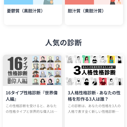
憂鬱質（黒胆汁質）
胆汁質（黄胆汁質）
人気の診断
16タイプ性格診断『世界偉
3人格性格診断 - あなたの性
人編』
格を形作る3人は誰？
この性格診断を受けると、あなた
この診断は、あなたの性格を3人の
の性格タイプと世界的な偉人16人
人格で表す全く新しい性格診断テ
のうち誰と同じ性格タイプか知る
ストです。全15タイプのユニーク
ことができます。もしかしたらエ
な人格のうち、あなたの性格を構